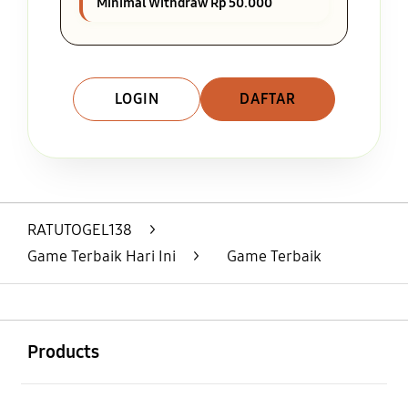
Minimal Withdraw Rp 50.000
LOGIN
DAFTAR
Layer Popup Close
RATUTOGEL138
>
Game Terbaik Hari Ini
>
Game Terbaik
Buka
Footer Navigation
Products
Buka