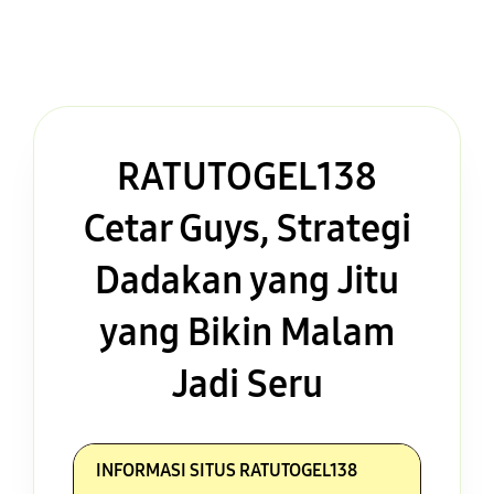
RATUTOGEL138
Cetar Guys, Strategi
Dadakan yang Jitu
yang Bikin Malam
Jadi Seru
INFORMASI SITUS RATUTOGEL138