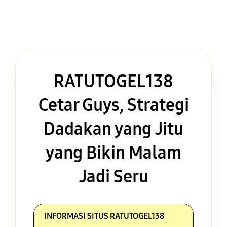
RATUTOGEL138
Cetar Guys, Strategi
Dadakan yang Jitu
yang Bikin Malam
Jadi Seru
INFORMASI SITUS RATUTOGEL138