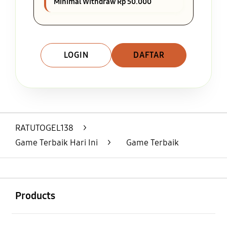
Minimal Withdraw Rp 50.000
LOGIN
DAFTAR
Layer Popup Close
RATUTOGEL138
>
Game Terbaik Hari Ini
>
Game Terbaik
Buka
Footer Navigation
Products
Buka