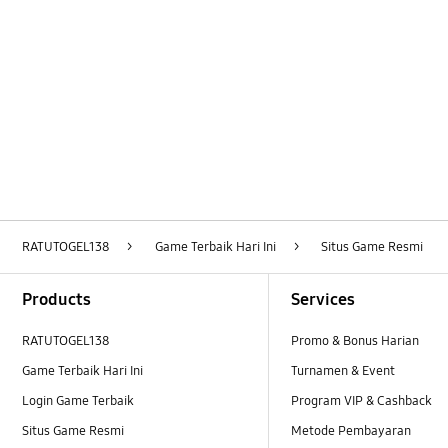
Layer Popup Close
RATUTOGEL138
>
Game Terbaik Hari Ini
>
Situs Game Resmi
Footer Navigation
Products
Services
RATUTOGEL138
Promo & Bonus Harian
Game Terbaik Hari Ini
Turnamen & Event
Login Game Terbaik
Program VIP & Cashback
Situs Game Resmi
Metode Pembayaran