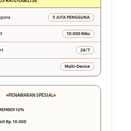
US RATUTOGEL138
gguna
5 JUTA PENGGUNA
it
10.000 Ribu
rt
24/7
Multi-Device
PENAWARAN SPESIAL
MEMBER 10%
it Rp. 10.000