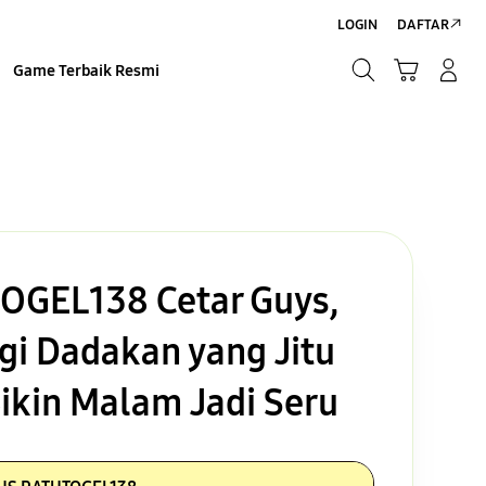
LOGIN
DAFTAR
Cari
Troli
Login/Sign-Up
Game Terbaik Resmi
Cari
OGEL138 Cetar Guys,
gi Dadakan yang Jitu
ikin Malam Jadi Seru