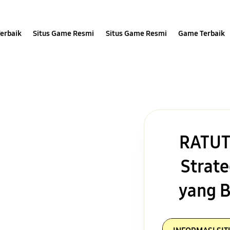
erbaik
Situs Game Resmi
Situs Game Resmi
Game Terbaik
RATUT
Strate
yang B