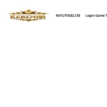
Skip
to
content
RATUTOGEL138
Login Game T