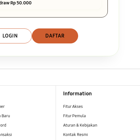
draw Rp 50.000
LOGIN
DAFTAR
Information
ber
Fitur Akses
n Baru
Fitur Pemula
ord
Aturan & Kebijakan
ansaksi
Kontak Resmi