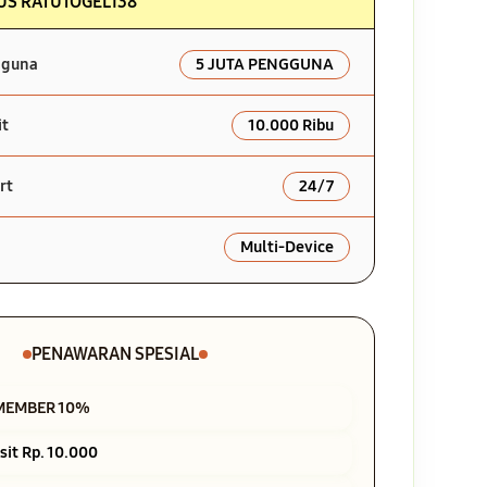
US RATUTOGEL138
gguna
5 JUTA PENGGUNA
it
10.000 Ribu
rt
24/7
Multi-Device
PENAWARAN SPESIAL
MEMBER 10%
it Rp. 10.000