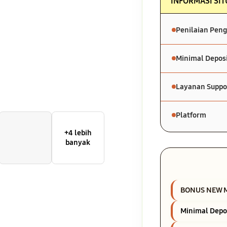
INFORMASI SIT
Penilaian Pen
Minimal Depos
Layanan Suppo
Platform
+4 lebih
banyak
BONUS NEW 
Minimal Depos