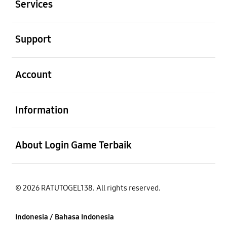
Services
Buka
Support
Buka
Account
Buka
Information
Buka
About Login Game Terbaik
© 2026 RATUTOGEL138. All rights reserved.
Indonesia / Bahasa Indonesia