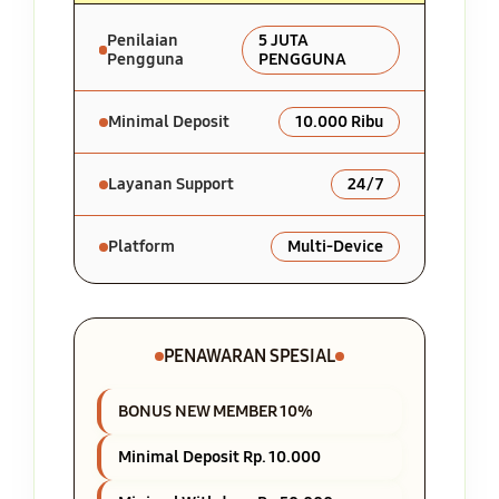
Penilaian
5 JUTA
Pengguna
PENGGUNA
Minimal Deposit
10.000 Ribu
Layanan Support
24/7
Platform
Multi-Device
PENAWARAN SPESIAL
BONUS NEW MEMBER 10%
Minimal Deposit Rp. 10.000