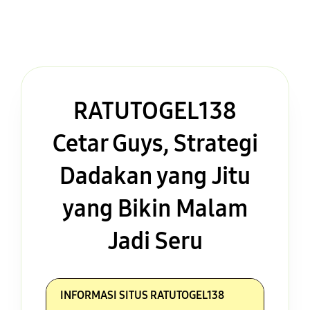
RATUTOGEL138
Cetar Guys, Strategi
Dadakan yang Jitu
yang Bikin Malam
Jadi Seru
INFORMASI SITUS RATUTOGEL138