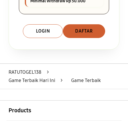
Minimal Withdraw Rp 50.000
LOGIN
DAFTAR
Layer Popup Close
RATUTOGEL138
>
Game Terbaik Hari Ini
>
Game Terbaik
Buka
Footer Navigation
Products
Buka